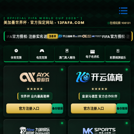
当前位置：
主页
>
新闻中心
22-23賽季意甲聯賽第5輪比賽集錦.
日期：
2026-08-08
来源：
乐天堂官网入口
**意甲联赛第5轮：精彩回顾与焦点解析**
2022-2023赛季意甲联赛如火如荼地进行，第5轮比赛更是让球迷
大呼过瘾。随着本轮的结束，各支球队在赛场上的表现被逐一解
析，谁在争冠路上占得先机，谁又能从跌跌撞撞中找到反弹的契
机？在本文中，我们将从多方面深入剖析本轮比赛的亮点与焦点。