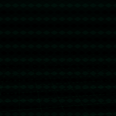
通过对本轮集锦的观察与分析，我们不难看出，意甲联赛正处于一
个百花齐放的竞争时代。而作为观者，无论是古往今来的激情对
决，还是新生力量带来的惊喜，都是我们值得铭记与期待的精彩瞬
间。
上一篇：
上一篇：2025年欧洲羽球混合团体赛｜ 连两届赛会4强
同样队伍 丹对德 英斗法.
下一篇：
下一篇：上海华府天地 上海(2025上海华府天地)首页
网站-房价-上海华府天地售楼处电话-户型-价格-交通地铁-户型配
套站.
Copyright 2024
fun88·乐天堂(中国)官方网站-娱
乐丰富,畅玩无限!
All Rights by
乐天堂官网入口
友情链接：
乐天堂官网入口