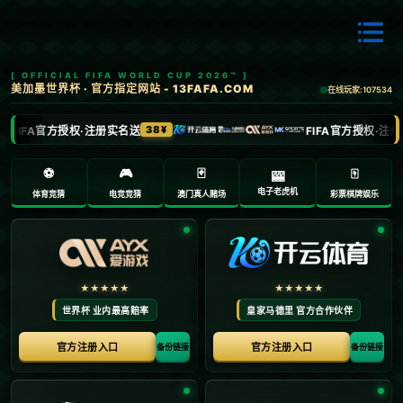
主题文件完整性缓存已过期或无效，需要重新检测。
当前位置：
主页
>
新闻中心
凯伦威尔逊惊险夺冠，特鲁姆普遗憾错失.
日期：
2026-08-07
来源：
乐天堂官网入口
**凯伦威尔逊惊险夺冠，特鲁姆普遗憾错失：斯诺克赛场的巅峰对
决**
斯诺克，一项优雅与技巧兼备的运动，总能带来惊喜与震撼。在最
近的比赛中，凯伦·威尔逊通过一次令人屏息的表现最终勇夺冠
军，而特鲁姆普却遗憾失手，与最高荣耀擦肩而过。这场巅峰对决
不仅让观众充满期待，更为斯诺克历史增添了浓墨重彩的一笔。本
文将为您解读这场精彩比赛的核心细节与背后故事。
---