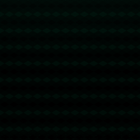
可能促使他深刻反思比赛过程，并在未来的赛事中进一步调整状
态。
无论凯伦威尔逊的奇迹夺冠，还是特鲁姆普的遗憾错失，这场比赛
的价值不仅在于结果，更在于它所传递的竞技精神：**不断学习与
调整，才能真正站上巅峰。**
---